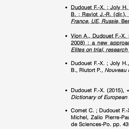
Dudouet F.-X. ; Joly H.
B. ; Raviot J.-R. (dir.),
France, UE, Russie
, Be
Vion A., Dudouet F.-X. 
2008) : a new approach
Elites on trial, researc
Dudouet F.-X. ; Joly H.
B., Riutort P.,
Nouveau m
Dudouet F.-X. (2015), 
Dictionary of European
Comet C. ; Dudouet F.-X
Michel, Zalio Pierre-Pau
de Sciences-Po. pp. 43