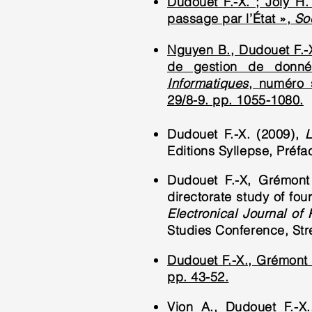
Dudouet F.-X. ; Joly H.
passage par l’État »,
So
Nguyen B., Dudouet F.-X
de gestion de donné
Informatiques
, numéro s
29/8-9. pp. 1055-1080.
Dudouet F.-X. (2009),
L
Editions Syllepse, Préf
Dudouet F.-X, Grémont 
directorate study of f
Electronical Journal of
Studies Conference, Str
Dudouet F.-X., Grémont E
pp. 43-52.
Vion A., Dudouet F.-X