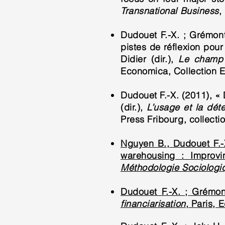
Transnational Business
,
Dudouet F.-X. ; Grémon
pistes de réflexion po
Didier (dir.),
Le champ d
Economica, Collection E
Dudouet F.-X. (2011), « 
(dir.),
L’usage et la déte
Press Fribourg, collecti
Nguyen B., Dudouet F.-X
warehousing : Improvi
Méthodologie Sociologi
Dudouet F.-X. ; Grémon
financiarisation
, Paris, 