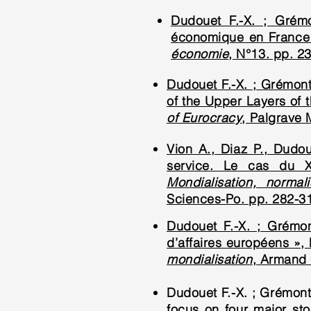
Dudouet F.-X. ; Grém
économique en France 
économie
, N°13. pp. 2
Dudouet F.-X. ; Grémont
of the Upper Layers of 
of Eurocracy
, Palgrave 
Vion A., Diaz P., Dudou
service. Le cas du X
Mondialisation, normal
Sciences-Po. pp. 282-3
Dudouet F.-X. ; Grémon
d’affaires européens », 
mondialisation
, Armand 
Dudouet F.-X. ; Grémont
focus on four major sto