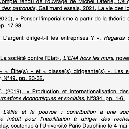
 Compte rendu de l'ouvrage de Michel Offerlé,
Ce q
e des patronats
, Gallimard essais, 2021, La vie des i
2020), « Penser l'impérialisme à partir de la théori
p. 17-38.
 L'argent dirige-t-il les entreprises ? »,
Regards c
La société contre l'Etat»,
L'ENA hors les murs
, nove
« « Élite(s) » et « classe(s) dirigeante(s) ». Les
r
, N°49. pp. 23-32.
. (2019), « Production et internationalisation de
ormations économiques et sociales
, N°334. pp. 1-6.
),
L’élite et le pouvoir : contribution à une so
e inédit pour l’habilitation à diriger des reche
lay, soutenue à l’Université Paris Dauphine le 4 mai