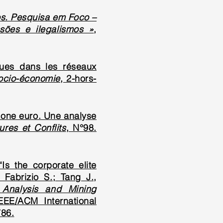
s. Pesquisa em Foco –
ssões e ilegalismos »
,
ques dans les réseaux
ocio-économie
, 2-hors-
 zone euro. Une analyse
ures et Conflits
, N°98.
Is the corporate elite
 Fabrizio S.; Tang J.,
 Analysis and Mining
EEE/ACM International
786.