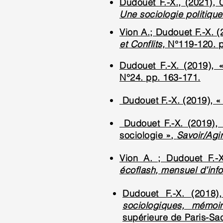
Dudouet F.-X., (2021),
Une sociologie politiqu
Vion A.; Dudouet F.-X. (
et Conflits,
N°119-120. p
Dudouet F.-X. (2019), «
N°24. pp. 163-171.
Dudouet F.-X. (2019), « 
Dudouet F.-X. (2019), 
sociologie »,
Savoir/Agi
Vion A. ; Dudouet F.-X
écoflash, mensuel d’inf
Dudouet F.-X. (2018
sociologiques, mémoir
supérieure de Paris-Sac