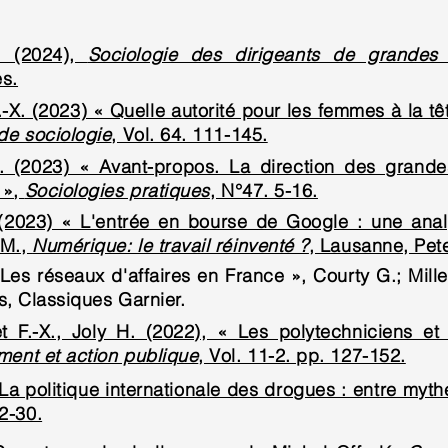
. (2024),
Sociologie des dirigeants de grandes 
es.
-X. (2023) « Quelle autorité pour les femmes à la t
de sociologie
, Vol. 64. 111-145.
. (2023) « Avant-propos. La direction des grandes
 »,
Sociologies pratiques
, N°47. 5-16.
 (2023) « L'entrée en bourse de Google : une analy
 M.,
Numérique: le travail réinventé ?
, Lausanne, Pet
Les réseaux d'affaires en France », Courty G.; Millet
is, Classiques Garnier.
t F.-X., Joly H. (2022), « Les polytechniciens et 
ent et action publique
, Vol. 11-2. pp. 127-152.
La politique internationale des drogues : entre mythe 
2-30.