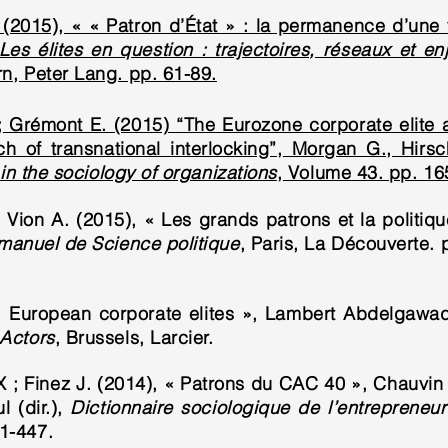
 (2015), « « Patron d’État » : la permanence d’une v
Les élites en question : trajectoires, réseaux et 
rn, Peter Lang. pp. 61-89.
; Grémont E. (2015) “The Eurozone corporate elite a
 of transnational interlocking”, Morgan G., Hirsc
h in the sociology of organizations
, Volume 43. pp. 16
, Vion A. (2015), « Les grands patrons et la politiq
anuel de Science politique
, Paris, La Découverte. 
« European corporate elites », Lambert Abdelgawad 
 Actors
, Brussels, Larcier.
 ; Finez J. (2014), « Patrons du CAC 40 », Chauvin 
l (dir.),
Dictionnaire sociologique de l’entrepreneur
1-447.