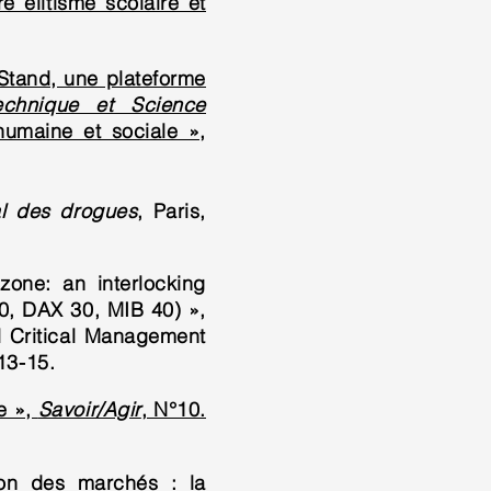
e élitisme scolaire et
Stand, une plateforme
echnique et Science
 humaine et sociale »,
al des drogues
, Paris,
zone: an interlocking
0, DAX 30, MIB 40) »,
al Critical Management
13-15.
re »,
Savoir/Agir
, N°10.
ion des marchés : la