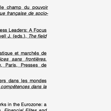
 le champ du pouvoir
ue française de socio-
ness Leaders: A Focus
ll J. (eds.),
The field
matique et marchés de
ces sans frontières.
s
, Paris, Presses de
ciers dans les mondes
t compétences dans la
rks in the Eurozone: a
),
Financial Elites and