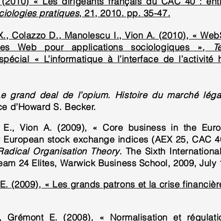
 (2010) « Les dirigeants français du CAC 40 : entr
ciologies pratiques
, 21, 2010. pp. 35-47.
., Colazzo D., Manolescu I., Vion A. (2010), « Web
es Web pour applications sociologiques »,
T
pécial « L’informatique à l’interface de l’activité
e grand deal de l’opium. Histoire du marché lég
ace d’Howard S. Becker.
E., Vion A. (2009), « Core business in the Euro
our European stock exchange indices (AEX 25, CAC 4
 Radical Organisation Theory
. The Sixth Internation
eam 24 Elites, Warwick Business School, 2009, July 
. (2009), « Les grands patrons et la crise financiè
., Grémont E. (2008), « Normalisation et régulat