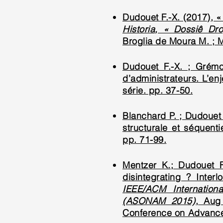
Dudouet F.-X. (2017), «
Historia, « Dossiê Dr
Broglia de Moura M. ; M
Dudouet F.-X. ; Grémo
d’administrateurs. L’en
série. pp. 37-50.
Blanchard P. ; Dudouet 
structurale et séquent
pp. 71-99.
Mentzer K.; Dudouet F.
disintegrating ? Inter
IEEE/ACM Internation
(ASONAM 2015)
, Aug
Conference on Advances