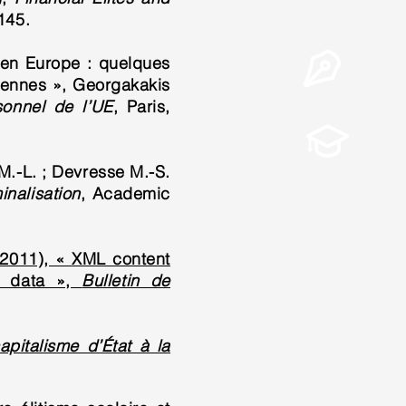
145.
 en Europe : quelques
éennes », Georgakakis
sonnel de l’UE
, Paris,
 M.-L. ; Devresse M.-S.
inalisation
, Academic
 (2011), « XML content
eb data »,
Bulletin de
pitalisme d’État à la