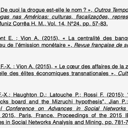
 De quoi la drogue est-elle le nom ? »,
Outros Tempo
ogas nas Américas: culturas, fiscalizações, repre
uniz Corrêa H. M., Vol. 14, N°24. pp. 57-83.
nt E. ; Vion A. (2015), « La centralité des ban
jeu de l’émission monétaire »,
Revue française de s
F.-X. ; Vion A. (2015), « Le cœur des affaires de la
ielle des élites économiques transnationales »,
Cult
-X.; Haughton D.; Latouche P.; Rossi F. (2015); “
locks board and the Mizruchi hypothesis”, Jian P.;
al Conference on Advances in Social Networks
 2015, Paris, France. Proceedings of the 2015 I
 in Social Networks Analysis and Mining. pp. 781-