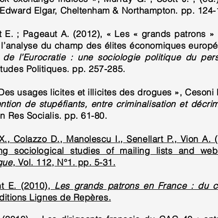
 Edward Elgar, Cheltenham & Northampton. pp. 124-
t E. ; Pageaut A. (2012), « Les « grands patrons »
ur l’analyse du champ des élites économiques europ
e l’Eurocratie : une sociologie politique du per
tudes Politiques. pp. 257-285.
Des usages licites et illicites des drogues », Cesoni
ntion de stupéfiants, entre criminalisation et décrim
on Res Socialis. pp. 61-80.
., Colazzo D., Manolescu I., Senellart P., Vion A.
ng sociological studies of mailing lists and w
que
, Vol. 112, N°1. pp. 5-31.
t E. (2010),
Les grands patrons en France : du ca
Editions Lignes de Repères.