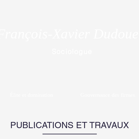
François-Xavier Dudoue
Sociologue
Élite et domination
Gouvernance des firmes
PUBLICATIONS ET TRAVAUX