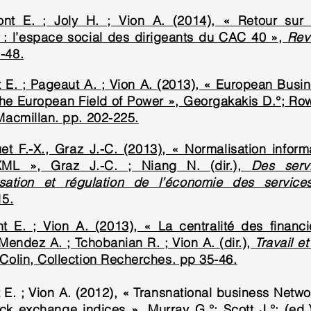
ont E. ; Joly H. ; Vion A. (2014), « Retour sur
: l’espace social des dirigeants du CAC 40 »,
Rev
3-48.
 E. ; Pageaut A. ; Vion A. (2013), « European Busi
the European Field of Power », Georgakakis D.°; Rowe
Macmillan. pp. 202-225.
et F.-X., Graz J.-C. (2013), « Normalisation infor
ML », Graz J.-C. ; Niang N. (dir.),
Des servi
isation et régulation de l’économie des service
15.
t E. ; Vion A. (2013), « La centralité des finan
Mendez A. ; Tchobanian R. ; Vion A. (dir.),
Travail e
Colin, Collection Recherches. pp 35-46.
 E. ; Vion A. (2012), « Transnational business Netwo
ck exchange indices », Murray G.°; Scott J.°; (ed.