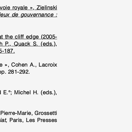
oie royale », Zielinski
enjeux de gouvernance :
t the cliff edge (2005-
h P., Quack S. (eds.),
5-187.
ue », Cohen A., Lacroix
pp. 281-292.
E.°; Michel H. (eds.),
Pierre-Marie, Grossetti
iat
, Paris, Les Presses