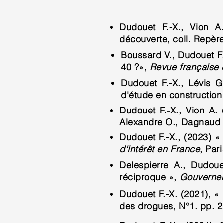
Dudouet F.-X., Vion A
découverte, coll. Repèr
Boussard V., Dudouet F.
40 ?»,
Revue française 
Dudouet F.-X., Lévis G
d'étude en construction
Dudouet F.-X., Vion A.
Alexandre O., Dagnaud
Dudouet F.-X., (2023) « 
d'intérêt en France
, Par
Delespierre A., Dudoue
réciproque »,
Gouvernem
Dudouet F.-X. (2021), « 
des drogues, N°1. pp. 2