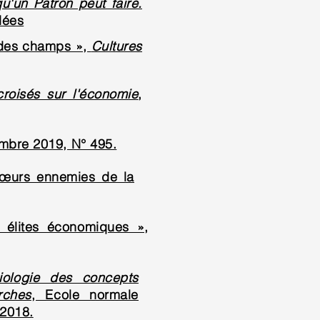
u'un Patron peut faire.
dées
e des champs »,
Cultures
roisés sur l'économie
,
mbre 2019, N° 495.
 sœurs ennemies de la
s élites économiques »,
ciologie des concepts
rches
, Ecole normale
 2018.